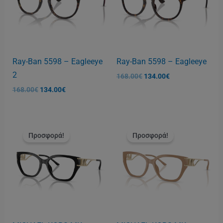
Ray-Ban 5598 – Eagleeye
Ray-Ban 5598 – Eagleeye
2
168.00
€
134.00
€
168.00
€
134.00
€
Original
Η
Original
Η
price
τρέχουσα
price
τρέχουσα
Προσφορά!
Προσφορά!
was:
τιμή
was:
τιμή
185.00€.
είναι:
185.00€.
είναι:
145.00€.
145.00€.