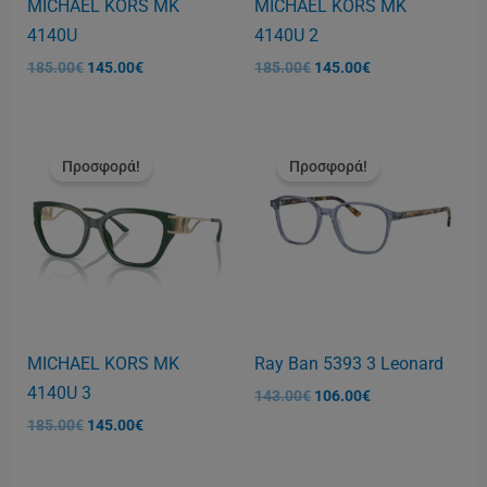
MICHAEL KORS MK
MICHAEL KORS MK
4140U
4140U 2
185.00
€
145.00
€
185.00
€
145.00
€
Original
Η
Original
Η
price
τρέχουσα
price
τρέχουσα
Προσφορά!
Προσφορά!
was:
τιμή
was:
τιμή
185.00€.
είναι:
143.00€.
είναι:
145.00€.
106.00€.
MICHAEL KORS MK
Ray Ban 5393 3 Leonard
4140U 3
143.00
€
106.00
€
185.00
€
145.00
€