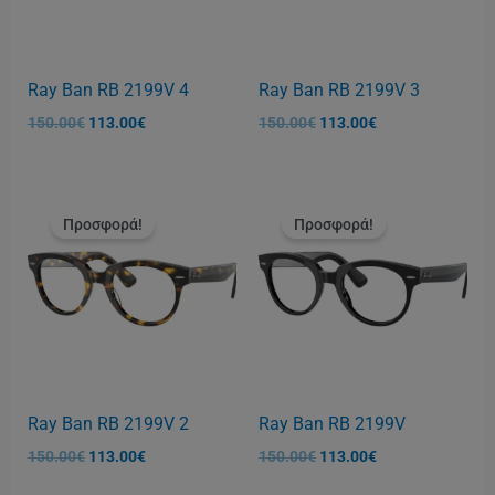
Ray Ban RB 2199V 4
Ray Ban RB 2199V 3
150.00
€
113.00
€
150.00
€
113.00
€
Original
Η
Original
Η
price
τρέχουσα
price
τρέχουσα
Προσφορά!
Προσφορά!
was:
τιμή
was:
τιμή
150.00€.
είναι:
150.00€.
είναι:
113.00€.
113.00€.
Ray Ban RB 2199V 2
Ray Ban RB 2199V
150.00
€
113.00
€
150.00
€
113.00
€