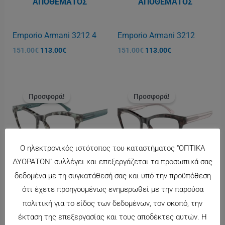
ΑΠΟΘΈΜΑΤΟΣ
ΑΠΟΘΈΜΑΤΟΣ
Emporio Armani 3212 4
Emporio Armani 3212
151.00
€
113.00
€
151.00
€
113.00
€
Original
Η
Original
Η
price
τρέχουσα
price
τρέχουσα
Προσφορά!
Προσφορά!
was:
τιμή
was:
τιμή
130.00€.
είναι:
130.00€.
είναι:
97.00€.
97.00€.
Ο ηλεκτρονικός ιστότοπος του καταστήματος "ΟΠΤΙΚΑ
ΔΥΟΡΑΤΟΝ" συλλέγει και επεξεργάζεται τα προσωπικά σας
δεδομένα με τη συγκατάθεσή σας και υπό την προϋπόθεση
Emporio Armani 3193 4
Emporio Armani 3193 3
ότι έχετε προηγουμένως ενημερωθεί με την παρούσα
130.00
€
97.00
€
130.00
€
97.00
€
πολιτική για το είδος των δεδομένων, τον σκοπό, την
έκταση της επεξεργασίας και τους αποδέκτες αυτών. Η