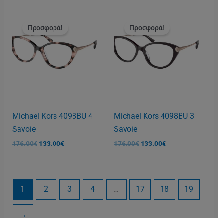
Original
Η
Original
Η
price
τρέχουσα
price
τρέχουσα
Προσφορά!
Προσφορά!
was:
τιμή
was:
τιμή
176.00€.
είναι:
176.00€.
είναι:
133.00€.
133.00€.
Michael Kors 4098BU 4
Michael Kors 4098BU 3
Savoie
Savoie
176.00
€
133.00
€
176.00
€
133.00
€
1
2
3
4
…
17
18
19
→