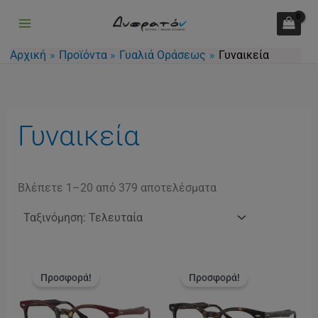
Sorted
Μετάβαση
by
latest
στο
περιεχόμενο
Αρχική
Προϊόντα
Γυαλιά Οράσεως
Γυναικεία
Γυναικεία
Βλέπετε 1–20 από 379 αποτελέσματα
Original
Η
Original
Η
price
τρέχουσα
price
τρέχουσα
Προσφορά!
Προσφορά!
was:
τιμή
was:
τιμή
168.00€.
είναι:
168.00€.
είναι:
134.00€.
134.00€.