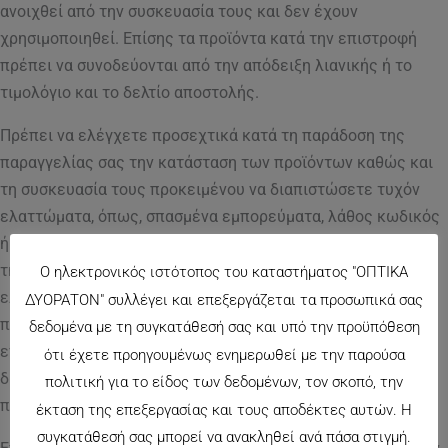
ανοιχθεί από την συσκευασία τους και δεν έχουν
χρησιμοποιηθεί. Επίσης τα προϊόντα κατά την επιστροφή
πρέπει να συνοδεύονται από την απόδειξη λιανικής ή το
τιμολόγιο και το δελτίο αποστολής.
Πρέπει να ελέγχετε προσεχτικά κατά τη παράδοση της
παραγγελίας σας την κατάσταση των προϊόντων καθώς και
τη συσκευασία τους προκειμένου να διαπιστώσετε τυχόν
ελαττώματα, όπως, σπασμένα εμπορεύματα, λάθος κωδικός
ή λάθος είδος σε σχέση με αυτό που παραγγείλατε. Μετά
την παραλαβή των προϊόντων δεν αναγνωρίζεται κανένα
Ο ηλεκτρονικός ιστότοπος του καταστήματος "ΟΠΤΙΚΑ
ελάττωμα ή λάθος. Σε περίπτωση που επιστρέψατε τα
ΔΥΟΡΑΤΟΝ" συλλέγει και επεξεργάζεται τα προσωπικά σας
προϊόντα που αγοράσατε σας παρακαλούμε να
δεδομένα με τη συγκατάθεσή σας και υπό την προϋπόθεση
επικοινωνήσετε μαζί μας για να σας υποδείξουμε την
ότι έχετε προηγουμένως ενημερωθεί με την παρούσα
διεύθυνση που θα σταλούν τα επιστρεφόμενα προς εμάς
πολιτική για το είδος των δεδομένων, τον σκοπό, την
προϊόντα.
έκταση της επεξεργασίας και τους αποδέκτες αυτών. Η
συγκατάθεσή σας μπορεί να ανακληθεί ανά πάσα στιγμή.