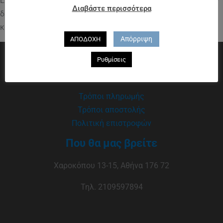
Επιστροφή χρημάτων σε περίπτωση επιστροφής προϊόντων
Διαβάστε περισσότερα
δεν γίνεται. Μπορείτε να αντικαταστήσετε το προιόν με
κάποιο άλλο προιόν απο το κατάστημα Δυορατόν
εδώ
.
Απόρριψη
ΑΠΟΔΟΧΗ
Ρυθμίσεις
Πληροφορίες
Τρόποι πληρωμής
Τρόποι αποστολής
Πολιτική επιστροφών
Που θα μας βρείτε
Χαροκόπου 13-15, Αθήνα 176 72
Τηλ. 2109597894