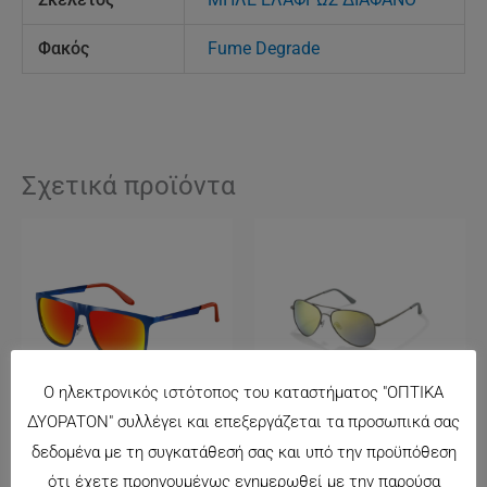
Φακός
Fume Degrade
Σχετικά προϊόντα
Ο ηλεκτρονικός ιστότοπος του καταστήματος "ΟΠΤΙΚΑ
ΔΥΟΡΑΤΟΝ" συλλέγει και επεξεργάζεται τα προσωπικά σας
δεδομένα με τη συγκατάθεσή σας και υπό την προϋπόθεση
CARRERA 5020/S
POLAROID 4139
ότι έχετε προηγουμένως ενημερωθεί με την παρούσα