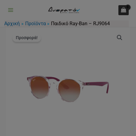
Μετάβαση
στο
περιεχόμενο
Αρχική
Προϊόντα
Παιδικό Ray-Ban – RJ9064
Original
Η
price
τρέχουσα
Προσφορά!
was:
τιμή
96.00€.
είναι:
67.00€.