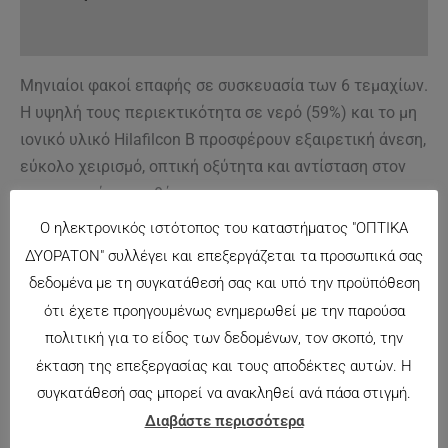
Επιπλέον πληροφορίες
Μηνιαίοι φακοί επαφής σε συσκευασία των 6 τεμαχίων.
Η υψηλή τους περιεκτικότητα σε νερό (59%) και το μη
ιονικό υλικό Hilafilcon B προσφέρουν εξαιρετική άνεση,
εύκολο χειρισμό, οπτική οξύτητα και αντίσταση στον
σχηματισμό εναποθέσεων.
Ο ηλεκτρονικός ιστότοπος του καταστήματος "ΟΠΤΙΚΑ
ΔΥΟΡΑΤΟΝ" συλλέγει και επεξεργάζεται τα προσωπικά σας
Σχετικά προϊόντα
δεδομένα με τη συγκατάθεσή σας και υπό την προϋπόθεση
ότι έχετε προηγουμένως ενημερωθεί με την παρούσα
πολιτική για το είδος των δεδομένων, τον σκοπό, την
έκταση της επεξεργασίας και τους αποδέκτες αυτών. Η
συγκατάθεσή σας μπορεί να ανακληθεί ανά πάσα στιγμή.
Διαβάστε περισσότερα