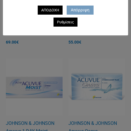
Απόρριψη
ΑΠΟΔΟΧΗ
Ρυθμίσεις
BAUSCH & LOMB
BAUSCH & LOMB
Pure Vision 2 Multifocal
Pure Vision Toric
69.00
€
55.00
€
JOHNSON & JOHNSON
JOHNSON & JOHNSON