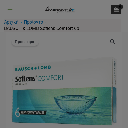
Μετάβαση
στο
περιεχόμενο
Αρχική
Προϊόντα
BAUSCH & LOMB Soflens Comfort 6p
Original
Η
BAUSCH
price
τρέχουσα
Προσφορά!
&
was:
τιμή
LOMB
28.00€.
είναι:
Soflens
20.50€.
Comfort
6p
ποσότητα