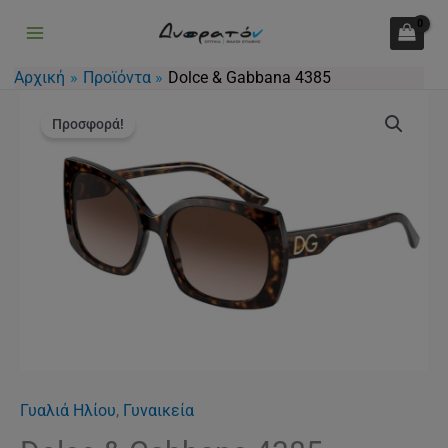
4385
Μετάβαση
ποσότητα
στο
περιεχόμενο
Αρχική
Προϊόντα
Dolce & Gabbana 4385
Original
Η
Dolce
price
τρέχουσα
Προσφορά!
&
was:
τιμή
Gabbana
227.00€.
είναι:
4385
160.00€.
ποσότητα
Γυαλιά Ηλίου
,
Γυναικεία