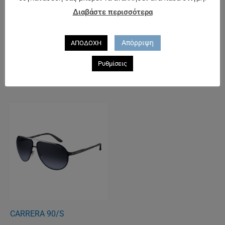
Διαβάστε περισσότερα
ΕΚΤΌΣ ΑΠΟΘΈΜΑΤΟΣ
ΕΚΤΌΣ ΑΠΟΘΈΜΑΤΟΣ
Απόρριψη
ΑΠΟΔΟΧΗ
DG4257-2
EMPORIO ARMANI 4047
Ρυθμίσεις
238.00
€
155.00
€
CARRERA 90/S