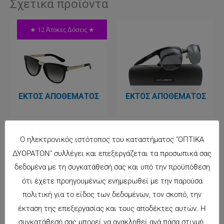
Σχετικά προϊόντα
★ 12 Άτοκες Δόσεις ★
ΕΚΤΌΣ ΑΠΟΘΈΜΑΤΟΣ
ΕΚΤΌΣ ΑΠΟΘΈΜΑΤΟΣ
DG4257
DG2148-2
Ο ηλεκτρονικός ιστότοπος του καταστήματος "ΟΠΤΙΚΑ
238.00
€
162.00
€
ΔΥΟΡΑΤΟΝ" συλλέγει και επεξεργάζεται τα προσωπικά σας
δεδομένα με τη συγκατάθεσή σας και υπό την προϋπόθεση
ότι έχετε προηγουμένως ενημερωθεί με την παρούσα
★ 12 Άτοκες Δόσεις ★
πολιτική για το είδος των δεδομένων, τον σκοπό, την
έκταση της επεξεργασίας και τους αποδέκτες αυτών. Η
συγκατάθεσή σας μπορεί να ανακληθεί ανά πάσα στιγμή.