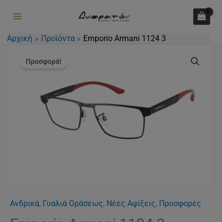
1124
Μετάβαση
3
στο
ποσότητα
περιεχόμενο
Αρχική
Προϊόντα
Emporio Armani 1124 3
Original
Η
Emporio
price
τρέχουσα
Προσφορά!
Armani
was:
τιμή
1124
135.00€.
είναι:
3
99.00€.
ποσότητα
Ανδρικά
,
Γυαλιά Οράσεως
,
Νέες Αφίξεις
,
Προσφορές