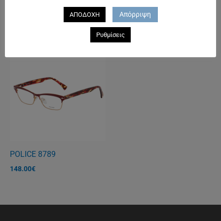
POLICE 1830
POLICE 1833
Απόρριψη
ΑΠΟΔΟΧΗ
125.00
€
144.00
€
Ρυθμίσεις
POLICE 8789
148.00
€