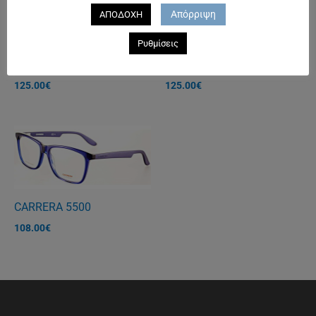
Απόρριψη
ΑΠΟΔΟΧΗ
Ρυθμίσεις
REBECCA BLU Green
REBECCA BLU Black
125.00
€
125.00
€
CARRERA 5500
108.00
€