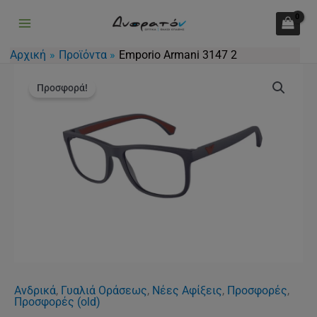
3147
Μετάβαση
2
στο
ποσότητα
περιεχόμενο
Αρχική
Προϊόντα
Emporio Armani 3147 2
Original
Η
Emporio
price
τρέχουσα
Προσφορά!
Armani
was:
τιμή
3147
141.00€.
είναι:
2
105.00€.
ποσότητα
Ανδρικά
,
Γυαλιά Οράσεως
,
Νέες Αφίξεις
,
Προσφορές
,
Προσφορές (old)