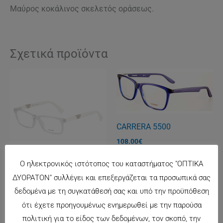
Μαύρος κοκάλινος σκελετός οράσεως.
Σχετικά προϊόντα
CARRERA 5500
108.00
€
Ο ηλεκτρονικός ιστότοπος του καταστήματος "ΟΠΤΙΚΑ
ΔΥΟΡΑΤΟΝ" συλλέγει και επεξεργάζεται τα προσωπικά σας
POLICE 1830 C
δεδομένα με τη συγκατάθεσή σας και υπό την προϋπόθεση
125.00
€
ότι έχετε προηγουμένως ενημερωθεί με την παρούσα
πολιτική για το είδος των δεδομένων, τον σκοπό, την