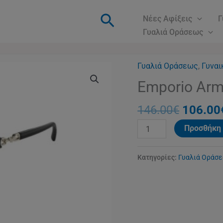
Αναζήτηση
Νέες Αφίξεις
Γ
Γυαλιά Οράσεως
Γυαλιά Οράσεως
Origina
,
Γυναι
Emporio
price
Armani
Emporio Arm
was:
3190
146.00
146.00
€
106.00
ποσότητα
Προσθήκη 
Κατηγορίες:
Γυαλιά Οράσ