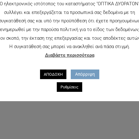
Ο ηλεκτρονικός ιστότοπος του καταστήματος "ΟΠΤΙΚΑ ΔΥΟΡΑΤΟΝ
συλλέγει και επεξεργάζεται τα προσωπικά σας δεδομένα με τη
συγκατάθεσή σας και υπό την προϋπόθεση ότι έχετε προηγουμένω
ενημερωθεί με την παρούσα πολιτική για το είδος των δεδομένων
ον σκοπό, την έκταση της επεξεργασίας και τους αποδέκτες αυτώ
Η συγκατάθεσή σας μπορεί να ανακληθεί ανά πάσα στιγμή.
Διαβάστε περισσότερα
POLICE 1697
132.00
€
Απόρριψη
ΑΠΟΔΟΧΗ
Ρυθμίσεις