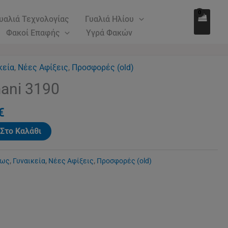
146.00€.
είναι:
ποσότητα
υαλιά Τεχνολογίας
Γυαλιά Ηλίου
106.00€.
Φακοί Επαφής
Υγρά Φακών
l
κεία
Η
,
Νέες Αφίξεις
,
Προσφορές (old)
τρέχουσα
ani 3190
τιμή
€.
είναι:
€
106.00€.
Στο Καλάθι
εως
,
Γυναικεία
,
Νέες Αφίξεις
,
Προσφορές (old)