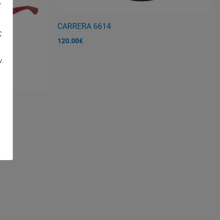
"
CARRERA 6614
ς
120.00
€
,
ν.