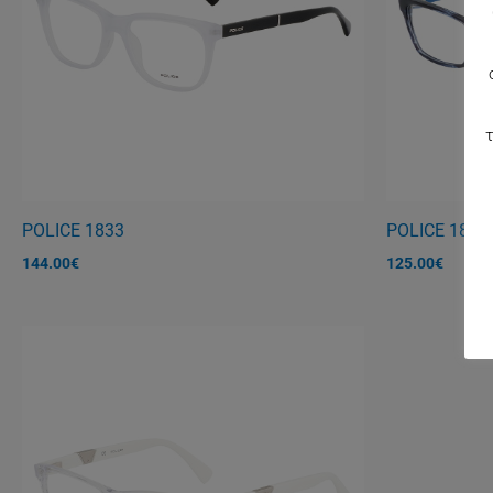
τ
POLICE 1833
POLICE 1830
144.00
€
125.00
€