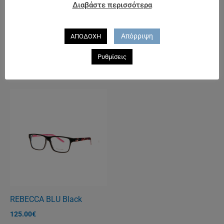
Διαβάστε περισσότερα
140.00
€
Απόρριψη
ΑΠΟΔΟΧΗ
POLICE 1775 B
Ρυθμίσεις
132.00
€
REBECCA BLU Black
125.00
€