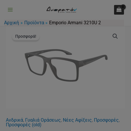
3210U
Μετάβαση
2
στο
ποσότητα
περιεχόμενο
Αρχική
Προϊόντα
Emporio Armani 3210U 2
Original
Η
Emporio
price
τρέχουσα
Προσφορά!
Armani
was:
τιμή
3210U
130.00€.
είναι:
2
98.00€.
ποσότητα
Ανδρικά
,
Γυαλιά Οράσεως
,
Νέες Αφίξεις
,
Προσφορές
,
Προσφορές (old)