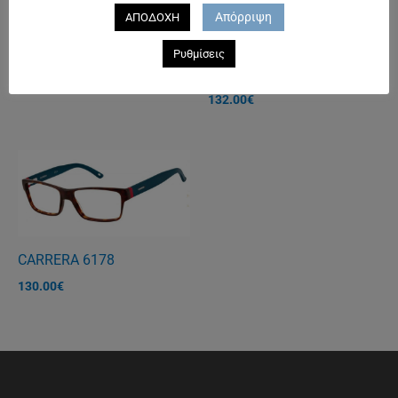
116.00
€
Απόρριψη
ΑΠΟΔΟΧΗ
Ρυθμίσεις
POLICE 1775 B
132.00
€
CARRERA 6178
130.00
€