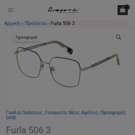
3
Μετάβαση
ποσότητα
στο
περιεχόμενο
Αρχική
Προϊόντα
Furla 506 3
Original
Η
Furla
price
τρέχουσα
Προσφορά!
506
was:
τιμή
3
151.00€.
είναι:
ποσότητα
113.00€.
Γυαλιά Οράσεως
,
Γυναικεία
,
Νέες Αφίξεις
,
Προσφορές
(old)
Furla 506 3