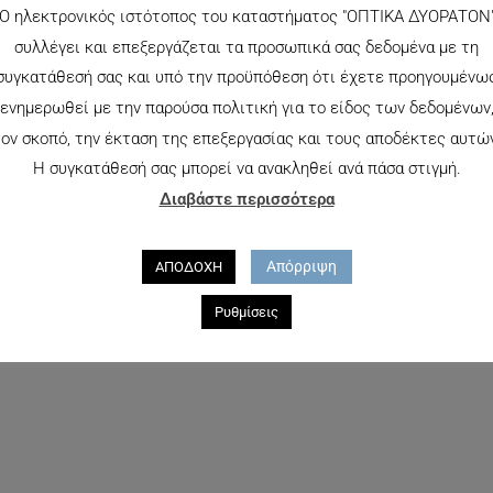
Ο ηλεκτρονικός ιστότοπος του καταστήματος "ΟΠΤΙΚΑ ΔΥΟΡΑΤΟΝ
συλλέγει και επεξεργάζεται τα προσωπικά σας δεδομένα με τη
συγκατάθεσή σας και υπό την προϋπόθεση ότι έχετε προηγουμένω
ενημερωθεί με την παρούσα πολιτική για το είδος των δεδομένων
ον σκοπό, την έκταση της επεξεργασίας και τους αποδέκτες αυτώ
ΕΚΤΌΣ ΑΠΟΘΈΜΑ
Η συγκατάθεσή σας μπορεί να ανακληθεί ανά πάσα στιγμή.
Διαβάστε περισσότερα
/S
RAY BAN 4165 JUSTIN 6G
Απόρριψη
ΑΠΟΔΟΧΗ
125.00
€
Ρυθμίσεις