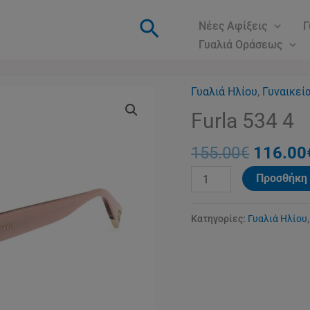
Αναζήτηση
Νέες Αφίξεις
Γ
Γυαλιά Οράσεως
Γυαλιά Ηλίου
Origina
,
Γυναικεί
Furla
price
534
Furla 534 4
was:
4
155.00
155.00
€
116.00
ποσότητα
Προσθήκη 
Κατηγορίες:
Γυαλιά Ηλίου