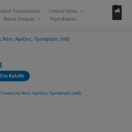
155.00€.
είναι:
ποσότητα
υαλιά Τεχνολογίας
Γυαλιά Ηλίου
116.00€.
Φακοί Επαφής
Υγρά Φακών
l
α
,
Η
Νέες Αφίξεις
,
Προσφορές (old)
τρέχουσα
τιμή
€.
είναι:
€
116.00€.
Στο Καλάθι
,
Γυναικεία
,
Νέες Αφίξεις
,
Προσφορές (old)