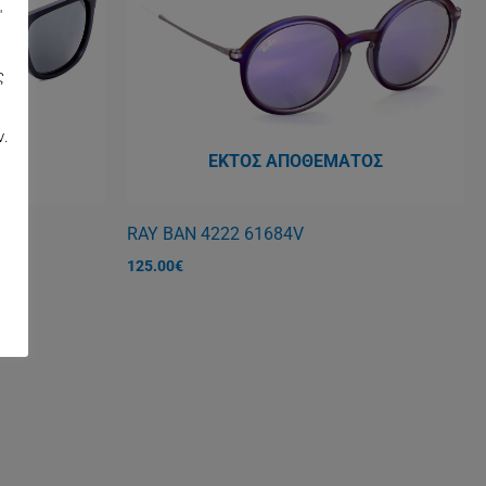
"
ς
,
ν.
ΤΟΣ
ΕΚΤΌΣ ΑΠΟΘΈΜΑΤΟΣ
RAY BAN 4222 61684V
125.00
€