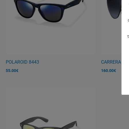
τ
POLAROID 8443
CARRERA 90
55.00
€
160.00
€