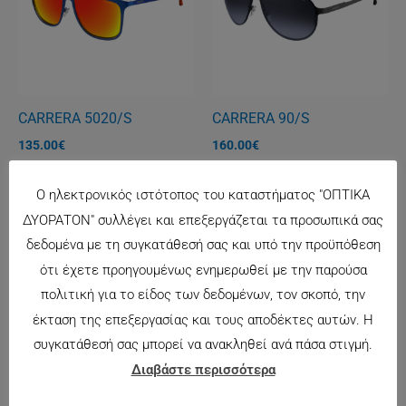
CARRERA 5020/S
CARRERA 90/S
135.00
€
160.00
€
Ο ηλεκτρονικός ιστότοπος του καταστήματος "ΟΠΤΙΚΑ
★ 12 Άτοκες Δόσεις ★
ΔΥΟΡΑΤΟΝ" συλλέγει και επεξεργάζεται τα προσωπικά σας
δεδομένα με τη συγκατάθεσή σας και υπό την προϋπόθεση
ότι έχετε προηγουμένως ενημερωθεί με την παρούσα
πολιτική για το είδος των δεδομένων, τον σκοπό, την
έκταση της επεξεργασίας και τους αποδέκτες αυτών. Η
ΕΚΤΌΣ ΑΠΟΘΈΜΑΤΟΣ
ΕΚΤΌΣ ΑΠΟΘΈΜΑΤΟΣ
συγκατάθεσή σας μπορεί να ανακληθεί ανά πάσα στιγμή.
Διαβάστε περισσότερα
DG2148-2
DG4268