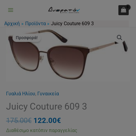
3
Μετάβαση
ποσότητα
στο
περιεχόμενο
Αρχική
Προϊόντα
Juicy Couture 609 3
Original
Η
Juicy
price
τρέχουσα
Προσφορά!
Couture
was:
τιμή
609
175.00€.
είναι:
3
122.00€.
ποσότητα
Γυαλιά Ηλίου
,
Γυναικεία
Juicy Couture 609 3
175.00
€
122.00
€
Διαθέσιμο κατόπιν παραγγελίας