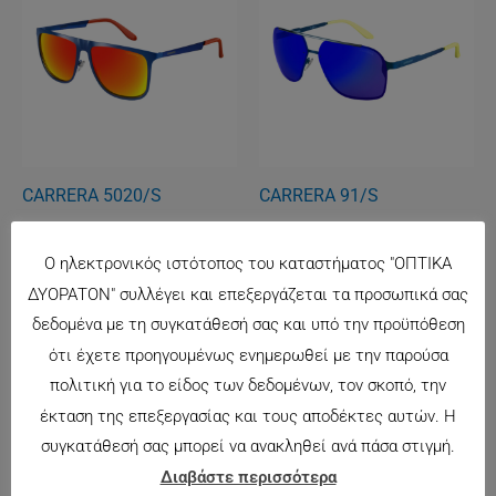
CARRERA 5020/S
CARRERA 91/S
135.00
€
160.00
€
Ο ηλεκτρονικός ιστότοπος του καταστήματος "ΟΠΤΙΚΑ
ΔΥΟΡΑΤΟΝ" συλλέγει και επεξεργάζεται τα προσωπικά σας
Original
Η
price
τρέχουσα
δεδομένα με τη συγκατάθεσή σας και υπό την προϋπόθεση
Προσφορά!
Προσφορά!
was:
τιμή
ότι έχετε προηγουμένως ενημερωθεί με την παρούσα
204.00€.
είναι:
145.00€.
πολιτική για το είδος των δεδομένων, τον σκοπό, την
έκταση της επεξεργασίας και τους αποδέκτες αυτών. Η
συγκατάθεσή σας μπορεί να ανακληθεί ανά πάσα στιγμή.
ΕΚΤΌΣ ΑΠΟΘΈΜΑΤΟΣ
Διαβάστε περισσότερα