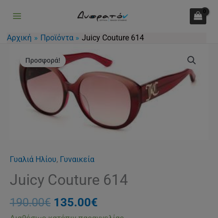
ποσότητα
Μετάβαση
στο
περιεχόμενο
Αρχική
Προϊόντα
Juicy Couture 614
Original
Η
Juicy
price
τρέχουσα
Προσφορά!
Couture
was:
τιμή
614
190.00€.
είναι:
ποσότητα
135.00€.
Γυαλιά Ηλίου
,
Γυναικεία
Juicy Couture 614
190.00
€
135.00
€