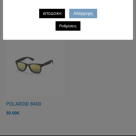
EMPORIO ARMANI 4047
RAY BAN 2447 1160
Απόρριψη
ΑΠΟΔΟΧΗ
155.00
€
204.00
€
145.00
€
Ρυθμίσεις
POLAROID 8400
50.00
€