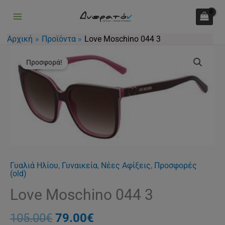
044
Μετάβαση
3
στο
ποσότητα
περιεχόμενο
Αρχική
Προϊόντα
Love Moschino 044 3
Original
Η
Love
price
τρέχουσα
Προσφορά!
Moschino
was:
τιμή
044
105.00€.
είναι:
3
79.00€.
ποσότητα
Γυαλιά Ηλίου
,
Γυναικεία
,
Νέες Αφίξεις
,
Προσφορές
(old)
Love Moschino 044 3
105.00
€
79.00
€