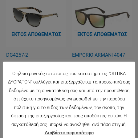
ΕΚΤΌΣ ΑΠΟΘΈΜΑΤΟΣ
ΕΚΤΌΣ ΑΠΟΘΈΜΑΤΟΣ
DG4257-2
EMPORIO ARMANI 4047
238.00
€
155.00
€
Ο ηλεκτρονικός ιστότοπος του καταστήματος "ΟΠΤΙΚΑ
ΔΥΟΡΑΤΟΝ" συλλέγει και επεξεργάζεται τα προσωπικά σας
★ 12 Άτοκες Δόσεις ★
δεδομένα με τη συγκατάθεσή σας και υπό την προϋπόθεση
ότι έχετε προηγουμένως ενημερωθεί με την παρούσα
πολιτική για το είδος των δεδομένων, τον σκοπό, την
έκταση της επεξεργασίας και τους αποδέκτες αυτών. Η
συγκατάθεσή σας μπορεί να ανακληθεί ανά πάσα στιγμή.
ΕΚΤΌΣ ΑΠΟΘΈΜΑΤΟΣ
ΕΚΤΌΣ ΑΠΟΘΈΜΑΤΟΣ
Διαβάστε περισσότερα