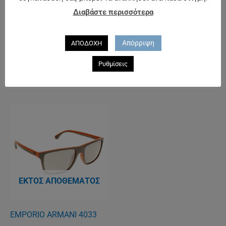
Διαβάστε περισσότερα
ΕΚΤΌΣ ΑΠΟΘΈΜΑΤΟΣ
Απόρριψη
ΑΠΟΔΟΧΗ
RAY BAN 3447 112
CARRERA 90/S
Ρυθμίσεις
167.00
€
160.00
€
ΕΚΤΌΣ ΑΠΟΘΈΜΑΤΟΣ
EMPORIO ARMANI 4033