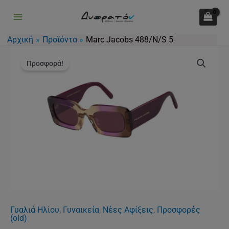
488/N/S
Μετάβαση
5
στο
ποσότητα
περιεχόμενο
Αρχική
Προϊόντα
Marc Jacobs 488/N/S 5
Original
Η
Marc
price
τρέχουσα
Προσφορά!
Jacobs
was:
τιμή
488/N/S
235.00€.
είναι:
5
170.00€.
ποσότητα
Γυαλιά Ηλίου
,
Γυναικεία
,
Νέες Αφίξεις
,
Προσφορές
(old)