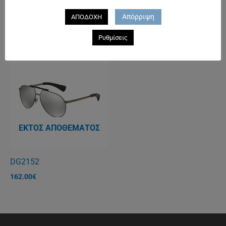
DG4254
RAY BAN 4165 JUSTIN 5A
Απόρριψη
ΑΠΟΔΟΧΗ
238.00
€
125.00
€
Ρυθμίσεις
ΕΚΤΌΣ ΑΠΟΘΈΜΑΤΟΣ
DG2152
162.00
€