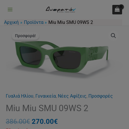
Μετάβαση
στο
περιεχόμενο
Αρχική
Προϊόντα
Miu Miu SMU 09WS 2
Original
Η
price
τρέχουσα
Προσφορά!
was:
τιμή
386.00€.
είναι:
270.00€.
Γυαλιά Ηλίου
,
Γυναικεία
,
Νέες Αφίξεις
,
Προσφορές
Miu Miu SMU 09WS 2
386.00
€
270.00
€