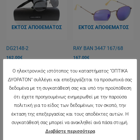
ΕΚΤΌΣ ΑΠΟΘΈΜΑΤΟΣ
ΕΚΤΌΣ ΑΠΟΘΈΜΑΤΟΣ
DG2148-2
RAY BAN 3447 167/68
162.00
€
167.00
€
Ο ηλεκτρονικός ιστότοπος του καταστήματος "ΟΠΤΙΚΑ
ΔΥΟΡΑΤΟΝ" συλλέγει και επεξεργάζεται τα προσωπικά σας
★ 12 Άτοκες Δόσεις ★
δεδομένα με τη συγκατάθεσή σας και υπό την προϋπόθεση
ότι έχετε προηγουμένως ενημερωθεί με την παρούσα
πολιτική για το είδος των δεδομένων, τον σκοπό, την
έκταση της επεξεργασίας και τους αποδέκτες αυτών. Η
συγκατάθεσή σας μπορεί να ανακληθεί ανά πάσα στιγμή.
ΕΚΤΌΣ ΑΠΟΘΈΜΑΤΟΣ
ΕΚΤΌΣ ΑΠΟΘΈΜΑΤΟΣ
Διαβάστε περισσότερα