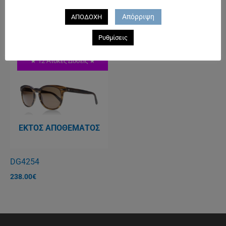
RAY BAN 4165 JUSTIN 5A
POLAROID 8443
Απόρριψη
ΑΠΟΔΟΧΗ
125.00
€
55.00
€
Ρυθμίσεις
★ 12 Άτοκες Δόσεις ★
ΕΚΤΌΣ ΑΠΟΘΈΜΑΤΟΣ
DG4254
238.00
€