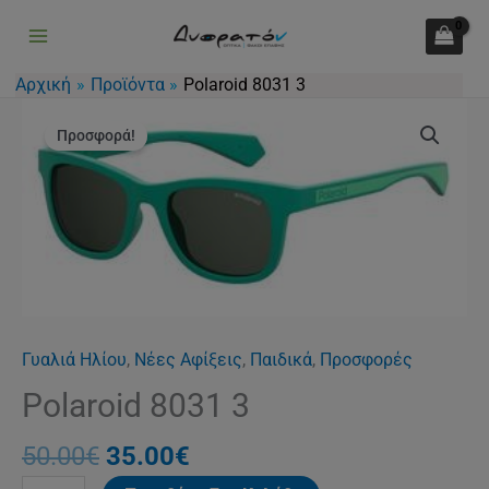
3
Μετάβαση
ποσότητα
στο
περιεχόμενο
Αρχική
Προϊόντα
Polaroid 8031 3
Original
Η
Polaroid
price
τρέχουσα
Προσφορά!
8031
was:
τιμή
3
50.00€.
είναι:
ποσότητα
35.00€.
Γυαλιά Ηλίου
,
Νέες Αφίξεις
,
Παιδικά
,
Προσφορές
Polaroid 8031 3
50.00
€
35.00
€