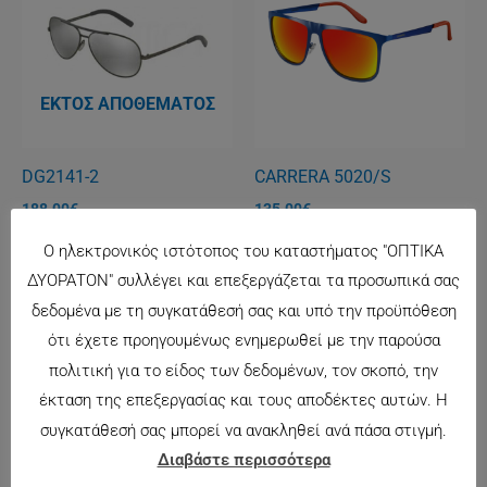
ΕΚΤΌΣ ΑΠΟΘΈΜΑΤΟΣ
DG2141-2
CARRERA 5020/S
188.00
€
135.00
€
Ο ηλεκτρονικός ιστότοπος του καταστήματος "ΟΠΤΙΚΑ
ΔΥΟΡΑΤΟΝ" συλλέγει και επεξεργάζεται τα προσωπικά σας
δεδομένα με τη συγκατάθεσή σας και υπό την προϋπόθεση
ότι έχετε προηγουμένως ενημερωθεί με την παρούσα
πολιτική για το είδος των δεδομένων, τον σκοπό, την
έκταση της επεξεργασίας και τους αποδέκτες αυτών. Η
συγκατάθεσή σας μπορεί να ανακληθεί ανά πάσα στιγμή.
ΕΚΤΌΣ ΑΠΟΘΈΜΑΤΟΣ
ΕΚΤΌΣ ΑΠΟΘΈΜΑΤΟΣ
Διαβάστε περισσότερα