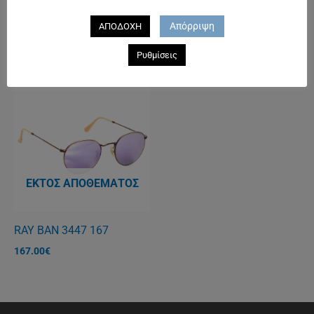
RAY BAN 4222 61684V
RAY BAN 3447 112
Απόρριψη
ΑΠΟΔΟΧΗ
125.00
€
167.00
€
Ρυθμίσεις
ΕΚΤΌΣ ΑΠΟΘΈΜΑΤΟΣ
RAY BAN 3447 167
167.00
€