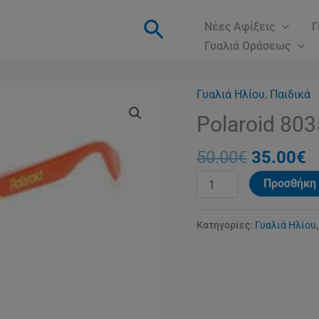
Αναζήτηση
Νέες Αφίξεις
Γ
Γυαλιά Οράσεως
Γυαλιά Ηλίου
Original
,
Παιδικά
Η
Polaroid
price
τ
8035
Polaroid 803
was:
τ
ποσότητα
50.00€.
ε
50.00
€
35.00
€
3
Προσθήκη 
Κατηγορίες:
Γυαλιά Ηλίου