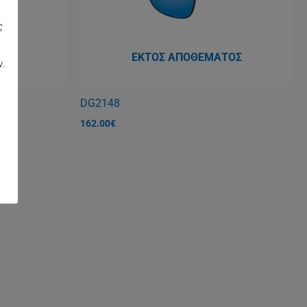
ς
,
ΕΚΤΌΣ ΑΠΟΘΈΜΑΤΟΣ
ν.
DG2148
162.00
€