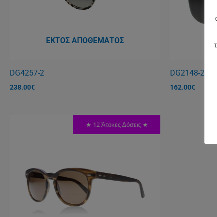
ΕΚΤΌΣ ΑΠΟΘΈΜΑΤΟΣ
ΕΚ
τ
DG4257-2
DG2148-2
238.00
€
162.00
€
★ 12 Άτοκες Δόσεις ★