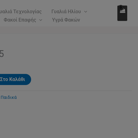
50.00€.
είναι:
υαλιά Τεχνολογίας
Γυαλιά Ηλίου
35.00€.
Φακοί Επαφής
Υγρά Φακών
ρέχουσα
5
ιμή
ίναι:
5.00€.
Στο Καλάθι
,
Παιδικά