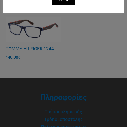
Ρυθμίσεις
144.00
€
148.00
€
TOMMY HILFIGER 1244
140.00
€
Πληροφορίες
Τρόποι πληρωμής
Τρόποι αποστολής