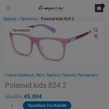
824
Μετάβαση
2
στο
ποσότητα
περιεχόμενο
Αρχική
Προϊόντα
Polaroid kids 824 2
Original
Η
Polaroid
price
τρέχουσα
Προσφορά!
kids
was:
τιμή
824
60.00€.
είναι:
2
45.00€.
ποσότητα
Γυαλιά Οράσεως
,
Νέες Αφίξεις
,
Παιδικά
,
Προσφορές
Polaroid kids 824 2
60.00
€
45.00
€
Προσθήκη Στο Καλάθι