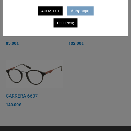
Απόρριψη
ΑΠΟΔΟΧΗ
Ρυθμίσεις
PRIME Petrol
POLICE 1775
85.00
€
132.00
€
CARRERA 6607
140.00
€