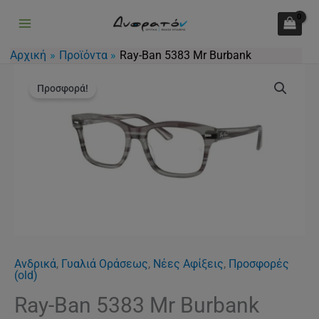
5383
Μετάβαση
Mr
στο
Burbank
περιεχόμενο
Αρχική
Προϊόντα
Ray-Ban 5383 Mr Burbank
ποσότητα
Original
Η
Ray-
price
τρέχουσα
Προσφορά!
Ban
was:
τιμή
5383
150.00€.
είναι:
Mr
110.00€.
Burbank
ποσότητα
Ανδρικά
,
Γυαλιά Οράσεως
,
Νέες Αφίξεις
,
Προσφορές
(old)
Ray-Ban 5383 Mr Burbank