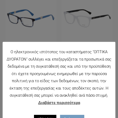
POLICE 1830
POLICE 1833
Ο ηλεκτρονικός ιστότοπος του καταστήματος "ΟΠΤΙΚΑ
125.00
€
144.00
€
ΔΥΟΡΑΤΟΝ" συλλέγει και επεξεργάζεται τα προσωπικά σας
δεδομένα με τη συγκατάθεσή σας και υπό την προϋπόθεση
ότι έχετε προηγουμένως ενημερωθεί με την παρούσα
πολιτική για το είδος των δεδομένων, τον σκοπό, την
έκταση της επεξεργασίας και τους αποδέκτες αυτών. Η
συγκατάθεσή σας μπορεί να ανακληθεί ανά πάσα στιγμή.
Διαβάστε περισσότερα
CARRERA 6178
130.00
€