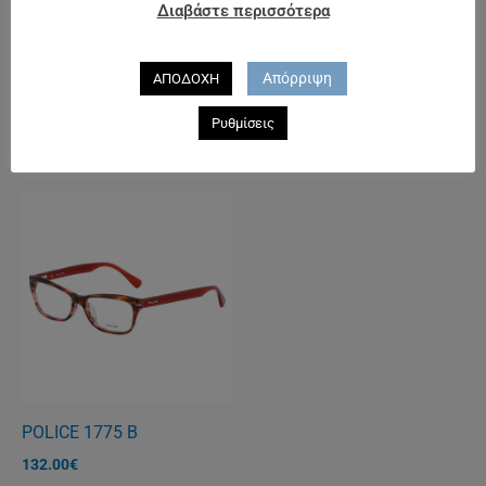
Διαβάστε περισσότερα
116.00
€
Απόρριψη
ΑΠΟΔΟΧΗ
POLICE 1774
Ρυθμίσεις
148.00
€
POLICE 1775 B
132.00
€