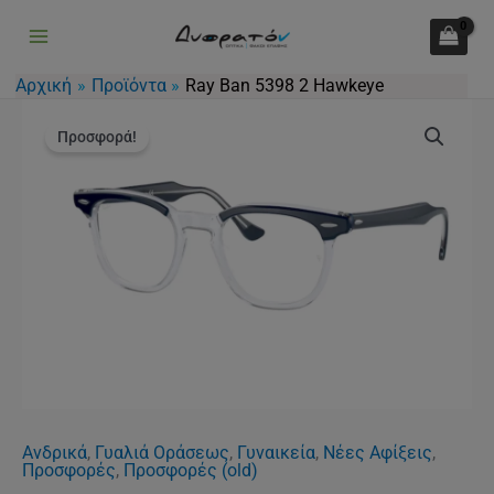
5398
Μετάβαση
2
στο
Hawkeye
περιεχόμενο
Αρχική
Προϊόντα
Ray Ban 5398 2 Hawkeye
ποσότητα
Original
Η
Ray
price
τρέχουσα
Προσφορά!
Ban
was:
τιμή
5398
140.00€.
είναι:
2
105.00€.
Hawkeye
ποσότητα
Ανδρικά
,
Γυαλιά Οράσεως
,
Γυναικεία
,
Νέες Αφίξεις
,
Προσφορές
,
Προσφορές (old)