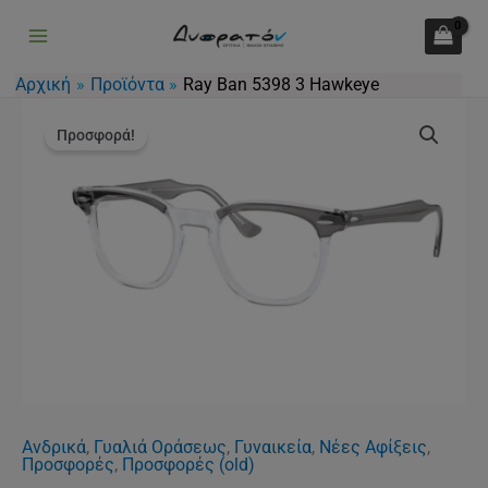
5398
Μετάβαση
3
στο
Hawkeye
περιεχόμενο
Αρχική
Προϊόντα
Ray Ban 5398 3 Hawkeye
ποσότητα
Original
Η
Ray
price
τρέχουσα
Προσφορά!
Ban
was:
τιμή
5398
140.00€.
είναι:
3
105.00€.
Hawkeye
ποσότητα
Ανδρικά
,
Γυαλιά Οράσεως
,
Γυναικεία
,
Νέες Αφίξεις
,
Προσφορές
,
Προσφορές (old)