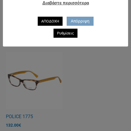
Διαβάστε περισσότερα
116.00
€
Απόρριψη
ΑΠΟΔΟΧΗ
POLICE 1830 C
Ρυθμίσεις
125.00
€
POLICE 1775
132.00
€