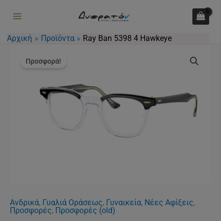
5398
Μετάβαση
4
στο
Hawkeye
περιεχόμενο
Αρχική
Προϊόντα
Ray Ban 5398 4 Hawkeye
ποσότητα
Original
Η
Ray
price
τρέχουσα
Προσφορά!
Ban
was:
τιμή
5398
140.00€.
είναι:
4
105.00€.
Hawkeye
ποσότητα
Ανδρικά
,
Γυαλιά Οράσεως
,
Γυναικεία
,
Νέες Αφίξεις
,
Προσφορές
,
Προσφορές (old)