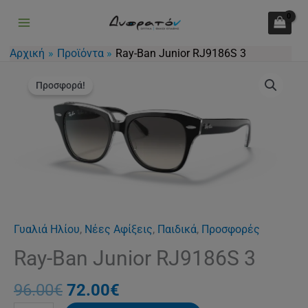
Junior
Μετάβαση
RJ9186S
στο
3
περιεχόμενο
Αρχική
Προϊόντα
Ray-Ban Junior RJ9186S 3
ποσότητα
Original
Η
Ray-
price
τρέχουσα
Προσφορά!
Ban
was:
τιμή
Junior
96.00€.
είναι:
RJ9186S
72.00€.
3
ποσότητα
Γυαλιά Ηλίου
,
Νέες Αφίξεις
,
Παιδικά
,
Προσφορές
Ray-Ban Junior RJ9186S 3
96.00
€
72.00
€