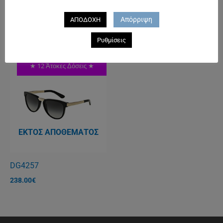
DG2141-2
CARRERA 91/S
Απόρριψη
ΑΠΟΔΟΧΗ
188.00
€
160.00
€
Ρυθμίσεις
★ 12 Άτοκες Δόσεις ★
ΕΚΤΌΣ ΑΠΟΘΈΜΑΤΟΣ
DG4257
238.00
€