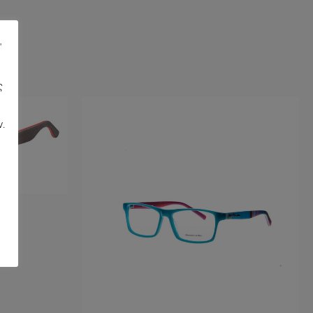
"
ς
,
ν.