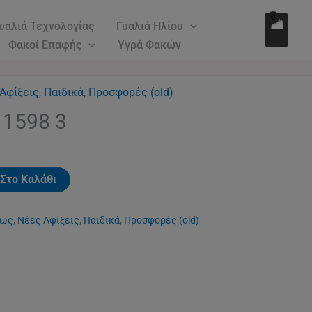
79.00€.
είναι:
1598
υαλιά Τεχνολογίας
Γυαλιά Ηλίου
59.00€.
3
Φακοί Επαφής
Υγρά Φακών
ποσότητα
Αφίξεις
,
Παιδικά
,
Προσφορές (old)
ρέχουσα
 1598 3
ιμή
ίναι:
9.00€.
Στο Καλάθι
εως
,
Νέες Αφίξεις
,
Παιδικά
,
Προσφορές (old)