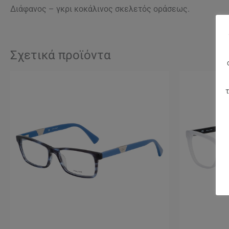
Διάφανος – γκρι κοκάλινος σκελετός οράσεως.
Σχετικά προϊόντα
τ