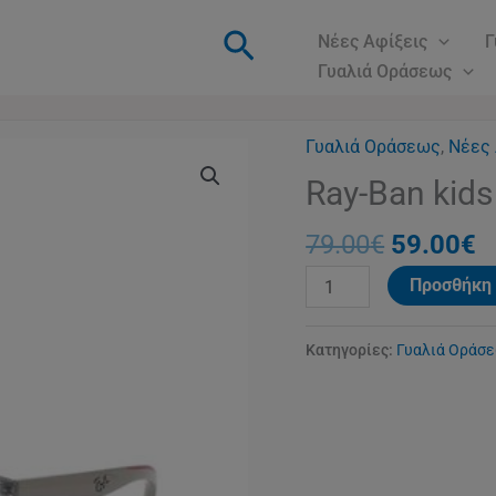
Αναζήτηση
Νέες Αφίξεις
Γ
Γυαλιά Οράσεως
Γυαλιά Οράσεως
Original
,
Νέες 
Η
Ray-
price
τ
Ban
Ray-Ban kids
was:
τ
kids
79.00€.
ε
79.00
€
59.00
€
1598
5
3
Προσθήκη 
ποσότητα
Κατηγορίες:
Γυαλιά Οράσ