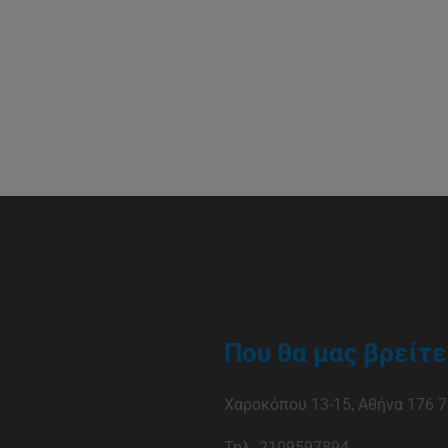
Που θα μας βρείτε
Χαροκόπου 13-15, Αθήνα 176 7
Τηλ. 2109597894