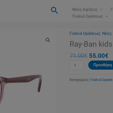
Αναζήτηση
Νέες Αφίξεις
Γ
Γυαλιά Οράσεως
Γυαλιά Οράσεως
Original
,
Νέες 
Η
Ray-
price
τ
Ban
Ray-Ban kids
was:
τ
kids
71.00€.
ε
71.00
€
55.00
€
1605
5
4
Προσθήκη 
ποσότητα
Κατηγορίες:
Γυαλιά Οράσ