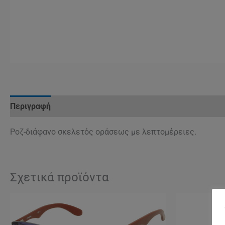
Περιγραφή
Ροζ-διάφανο σκελετός οράσεως με λεπτομέρειες.
Σχετικά προϊόντα