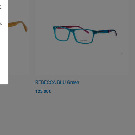
ς
,
ν.
REBECCA BLU Green
125.00
€