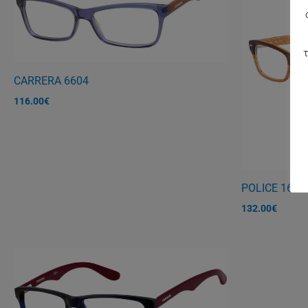
τ
CARRERA 6604
116.00
€
POLICE 1697
132.00
€