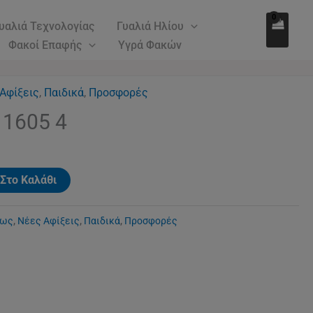
71.00€.
είναι:
1605
υαλιά Τεχνολογίας
Γυαλιά Ηλίου
55.00€.
4
Φακοί Επαφής
Υγρά Φακών
ποσότητα
Αφίξεις
,
Παιδικά
,
Προσφορές
ρέχουσα
 1605 4
ιμή
ίναι:
5.00€.
Στο Καλάθι
εως
,
Νέες Αφίξεις
,
Παιδικά
,
Προσφορές