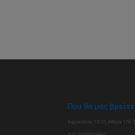
Που θα μας βρείτε
Χαροκόπου 13-15, Αθήνα 176 7
Τηλ. 2109597894