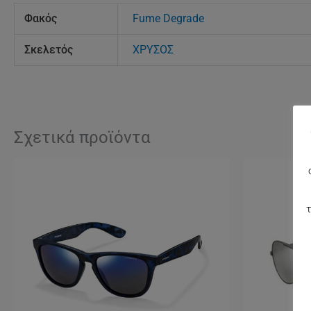
Φακός
Fume Degrade
Σκελετός
ΧΡΥΣΟΣ
Σχετικά προϊόντα
τ