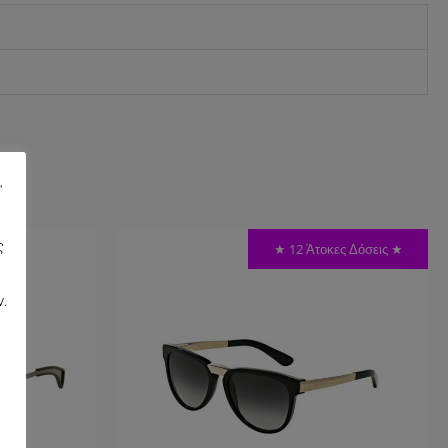
"
ς
★ 12 Άτοκες Δόσεις ★
,
ν.