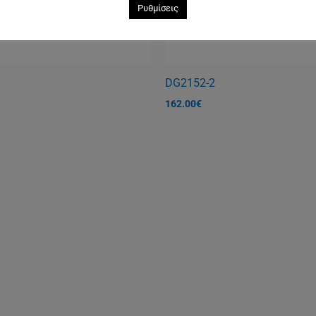
Ρυθμίσεις
ΤΌΣ ΑΠΟΘΈΜΑΤΟΣ
ΕΚΤΌΣ ΑΠΟΘΈΜΑ
DG2152-2
162.00
€