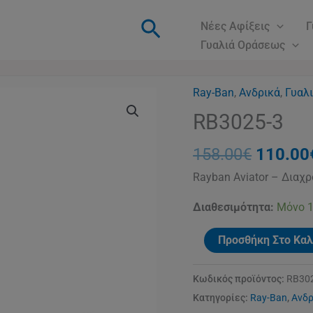
Αναζήτηση
Νέες Αφίξεις
Γ
Γυαλιά Οράσεως
Ray-Ban
,
Ανδρικά
Origina
,
Γυαλ
RB3025-
price
3
RB3025-3
was:
ποσότητα
158.00
158.00
€
110.00
Rayban Aviator – Διαχρ
Διαθεσιμότητα:
Μόνο 1
Προσθήκη Στο Καλ
Κωδικός προϊόντος:
RB30
Κατηγορίες:
Ray-Ban
,
Ανδρ