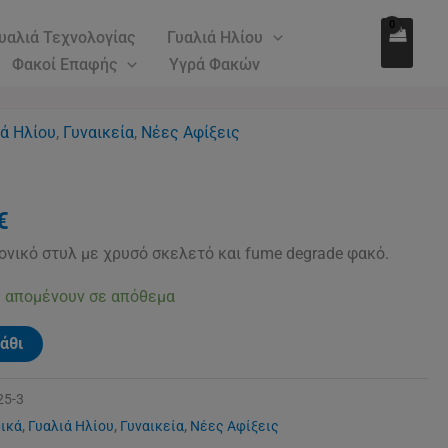
158.00€.
είναι:
υαλιά Τεχνολογίας
Γυαλιά Ηλίου
110.00€.
Φακοί Επαφής
Υγρά Φακών
l
ιά Ηλίου
Η
,
Γυναικεία
,
Νέες Αφίξεις
τρέχουσα
τιμή
€.
είναι:
€
110.00€.
ονικό στυλ με χρυσό σκελετό και fume degrade φακό.
 απομένουν σε απόθεμα
άθι
25-3
ικά
,
Γυαλιά Ηλίου
,
Γυναικεία
,
Νέες Αφίξεις