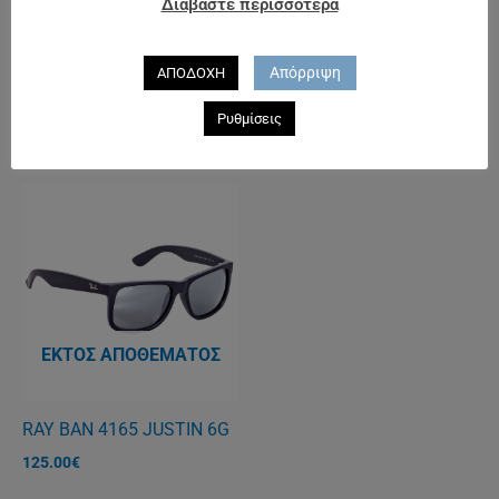
Διαβάστε περισσότερα
ΕΚΤΌΣ ΑΠΟΘΈΜΑΤΟΣ
ΕΚΤΌΣ ΑΠΟΘΈΜΑΤΟΣ
Απόρριψη
ΑΠΟΔΟΧΗ
DG2152
EMPORIO ARMANI 4033
Ρυθμίσεις
162.00
€
155.00
€
ΕΚΤΌΣ ΑΠΟΘΈΜΑΤΟΣ
RAY BAN 4165 JUSTIN 6G
125.00
€