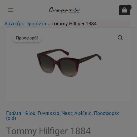
1884
Μετάβαση
ποσότητα
στο
περιεχόμενο
Αρχική
Προϊόντα
Tommy Hilfiger 1884
Original
Η
Tommy
price
τρέχουσα
Προσφορά!
Hilfiger
was:
τιμή
1884
160.00€.
είναι:
ποσότητα
115.00€.
Γυαλιά Ηλίου
,
Γυναικεία
,
Νέες Αφίξεις
,
Προσφορές
(old)
Tommy Hilfiger 1884