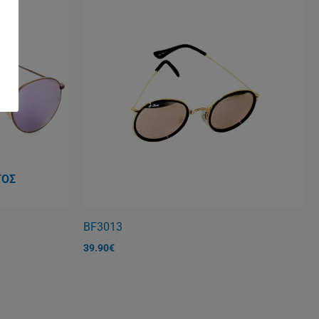
ΤΟΣ
BF3013
39.90
€