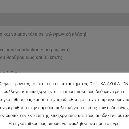
ή και να απαντάτε σε τηλεφωνική κλήση!
ve bone conduction + μικρόφωνο).
ού θορύβου έως και 35 km/h).
α λιθίου.
υσικής 5 ώρες ~ σε αναμονή 24 ώρες.
Ο ηλεκτρονικός ιστότοπος του καταστήματος "ΟΠΤΙΚΑ ΔΥΟΡΑΤΟΝ
συλλέγει και επεξεργάζεται τα προσωπικά σας δεδομένα με τη
συγκατάθεσή σας και υπό την προϋπόθεση ότι έχετε προηγουμένω
ενημερωθεί με την παρούσα πολιτική για το είδος των δεδομένων
ον σκοπό, την έκταση της επεξεργασίας και τους αποδέκτες αυτώ
Η συγκατάθεσή σας μπορεί να ανακληθεί ανά πάσα στιγμή.