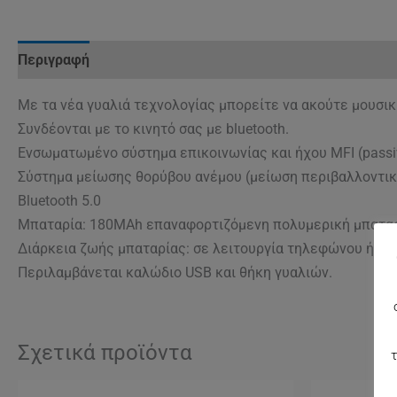
Περιγραφή
Με τα νέα γυαλιά τεχνολογίας μπορείτε να ακούτε μουσικ
Συνδέονται με το κινητό σας με bluetooth.
Ενσωματωμένο σύστημα επικοινωνίας και ήχου MFI (passi
Σύστημα μείωσης θορύβου ανέμου (μείωση περιβαλλοντικ
Bluetooth 5.0
Μπαταρία: 180MAh επαναφορτιζόμενη πολυμερική μπαταρί
Διάρκεια ζωής μπαταρίας: σε λειτουργία τηλεφώνου ή μο
Περιλαμβάνεται καλώδιο USB και θήκη γυαλιών.
Σχετικά προϊόντα
τ