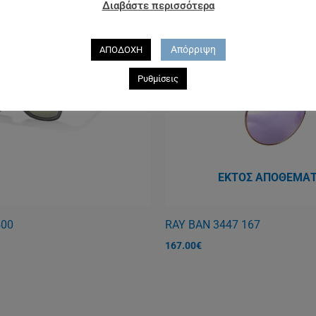
Διαβάστε περισσότερα
Απόρριψη
ΑΠΟΔΟΧΗ
Ρυθμίσεις
ΕΚΤΌΣ ΑΠΟΘΈΜΑ
400
RAY BAN 3447 167
167.00
€