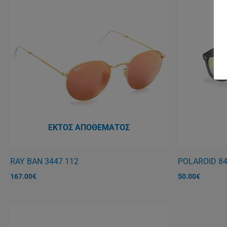
ΕΚΤΌΣ ΑΠΟΘΈΜΑΤΟΣ
RAY BAN 3447 112
POLAROID 8
167.00
€
50.00
€