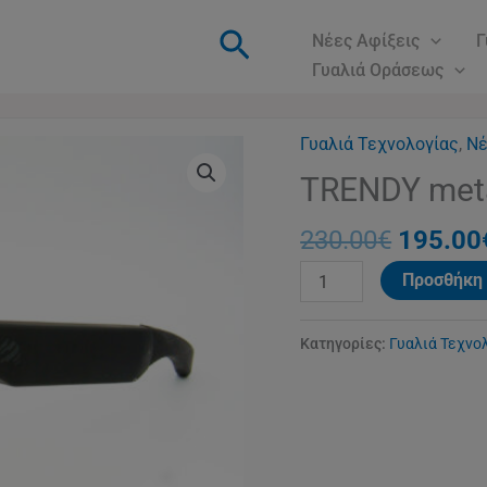
Αναζήτηση
Νέες Αφίξεις
Γ
Γυαλιά Οράσεως
Γυαλιά Τεχνολογίας
Origina
,
Νέ
TRENDY
price
metal
TRENDY met
was:
brown
230.00
230.00
€
195.00
ποσότητα
Προσθήκη 
Κατηγορίες:
Γυαλιά Τεχνο