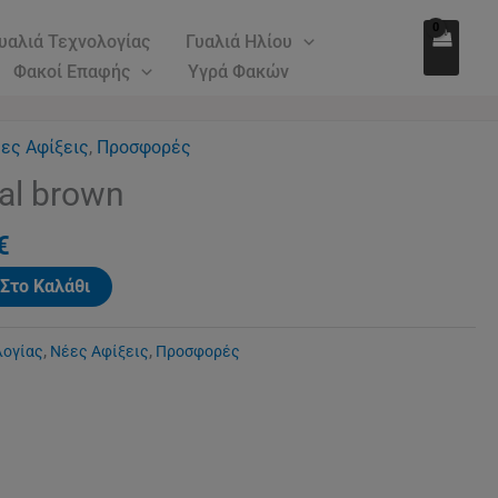
230.00€.
είναι:
ποσότητα
υαλιά Τεχνολογίας
Γυαλιά Ηλίου
195.00€.
Φακοί Επαφής
Υγρά Φακών
l
ες Αφίξεις
Η
,
Προσφορές
τρέχουσα
al brown
τιμή
€.
είναι:
€
195.00€.
Στο Καλάθι
λογίας
,
Νέες Αφίξεις
,
Προσφορές