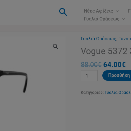
Αναζήτηση
Νέες Αφίξεις
Γ
Γυαλιά Οράσεως
Γυαλιά Οράσεως
Original
,
Γυναι
Η
Vogue
price
τ
5372
Vogue 5372 
was:
τ
3
88.00€.
ε
88.00
€
64.00
€
ποσότητα
6
Προσθήκη 
Κατηγορίες:
Γυαλιά Οράσ