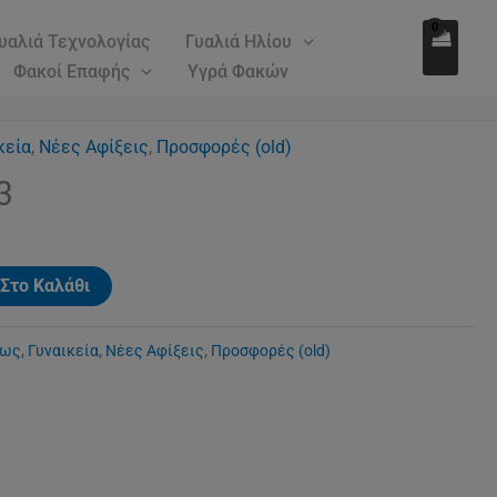
88.00€.
είναι:
ποσότητα
υαλιά Τεχνολογίας
Γυαλιά Ηλίου
64.00€.
Φακοί Επαφής
Υγρά Φακών
κεία
,
Νέες Αφίξεις
,
Προσφορές (old)
ρέχουσα
3
ιμή
ίναι:
4.00€.
Στο Καλάθι
εως
,
Γυναικεία
,
Νέες Αφίξεις
,
Προσφορές (old)