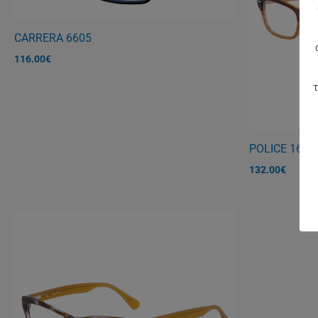
CARRERA 6605
116.00
€
τ
POLICE 1697
132.00
€