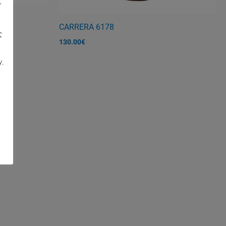
"
CARRERA 6178
ς
130.00
€
,
ν.