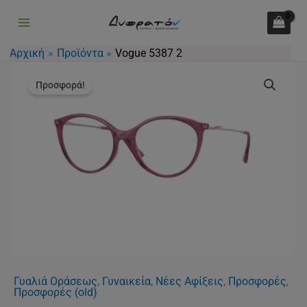
2
Μετάβαση
ποσότητα
στο
περιεχόμενο
Αρχική
Προϊόντα
Vogue 5387 2
Original
Η
Vogue
price
τρέχουσα
Προσφορά!
5387
was:
τιμή
2
105.00€.
είναι:
ποσότητα
79.00€.
Γυαλιά Οράσεως
,
Γυναικεία
,
Νέες Αφίξεις
,
Προσφορές
,
Προσφορές (old)