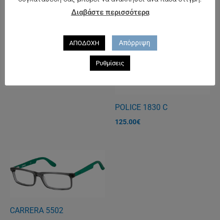
Διαβάστε περισσότερα
Απόρριψη
ΑΠΟΔΟΧΗ
TOMMY HILFIGER 1244
Ρυθμίσεις
140.00
€
POLICE 1830 C
125.00
€
CARRERA 5502