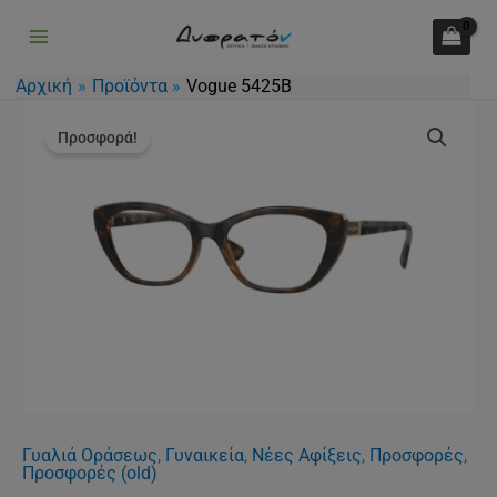
ποσότητα
Μετάβαση
στο
περιεχόμενο
Αρχική
Προϊόντα
Vogue 5425Β
Original
Η
Vogue
price
τρέχουσα
Προσφορά!
5425Β
was:
τιμή
ποσότητα
115.00€.
είναι:
85.00€.
Γυαλιά Οράσεως
,
Γυναικεία
,
Νέες Αφίξεις
,
Προσφορές
,
Προσφορές (old)