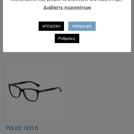
Διαβάστε περισσότερα
Απόρριψη
ΑΠΟΔΟΧΗ
CARRERA 5500
CARRERA 6614
Ρυθμίσεις
108.00
€
120.00
€
POLICE 1833 B