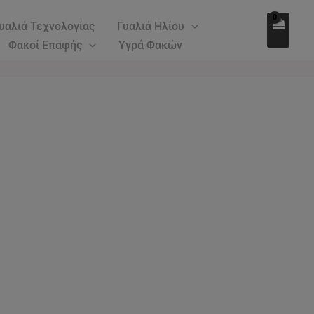
υαλιά Τεχνολογίας
Γυαλιά Ηλίου
Φακοί Επαφής
Υγρά Φακών