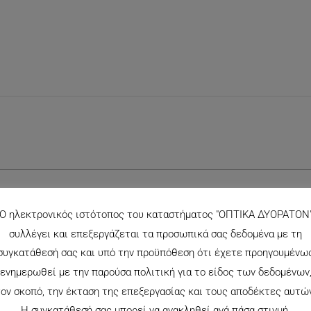
εδία σημειώνονται με
*
Ο ηλεκτρονικός ιστότοπος του καταστήματος "ΟΠΤΙΚΑ ΔΥΟΡΑΤΟΝ
συλλέγει και επεξεργάζεται τα προσωπικά σας δεδομένα με τη
συγκατάθεσή σας και υπό την προϋπόθεση ότι έχετε προηγουμένω
ενημερωθεί με την παρούσα πολιτική για το είδος των δεδομένων
ον σκοπό, την έκταση της επεξεργασίας και τους αποδέκτες αυτώ
Η συγκατάθεσή σας μπορεί να ανακληθεί ανά πάσα στιγμή.