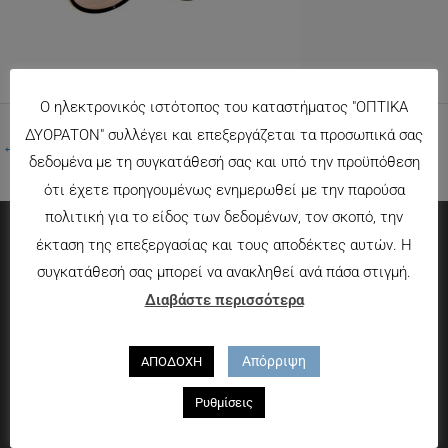
Ο ηλεκτρονικός ιστότοπος του καταστήματος "ΟΠΤΙΚΑ
ΔΥΟΡΑΤΟΝ" συλλέγει και επεξεργάζεται τα προσωπικά σας
←
Προηγούμενο Πολυμέσα
δεδομένα με τη συγκατάθεσή σας και υπό την προϋπόθεση
ότι έχετε προηγουμένως ενημερωθεί με την παρούσα
πολιτική για το είδος των δεδομένων, τον σκοπό, την
έκταση της επεξεργασίας και τους αποδέκτες αυτών. Η
Πληροφορίες
συγκατάθεσή σας μπορεί να ανακληθεί ανά πάσα στιγμή.
Διαβάστε περισσότερα
Τρόποι πληρωμής
Τρόποι αποστολής
Απόρριψη
ΑΠΟΔΟΧΗ
Πολιτική επιστροφών
Που θα μας βρείτε
Ρυθμίσεις