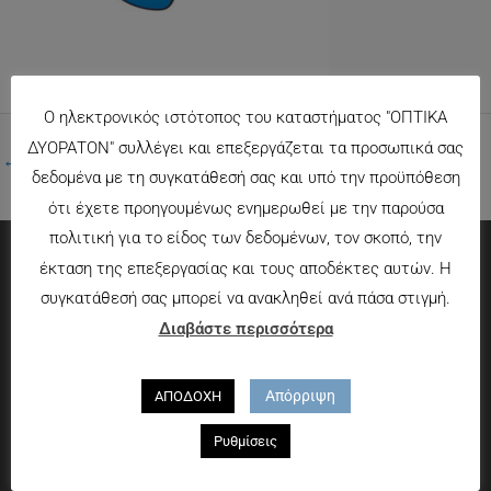
Ο ηλεκτρονικός ιστότοπος του καταστήματος "ΟΠΤΙΚΑ
ΔΥΟΡΑΤΟΝ" συλλέγει και επεξεργάζεται τα προσωπικά σας
←
Προηγούμενο Πολυμέσα
δεδομένα με τη συγκατάθεσή σας και υπό την προϋπόθεση
ότι έχετε προηγουμένως ενημερωθεί με την παρούσα
πολιτική για το είδος των δεδομένων, τον σκοπό, την
έκταση της επεξεργασίας και τους αποδέκτες αυτών. Η
Πληροφορίες
συγκατάθεσή σας μπορεί να ανακληθεί ανά πάσα στιγμή.
Διαβάστε περισσότερα
Τρόποι πληρωμής
Τρόποι αποστολής
Απόρριψη
ΑΠΟΔΟΧΗ
Πολιτική επιστροφών
Που θα μας βρείτε
Ρυθμίσεις