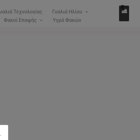
υαλιά Τεχνολογίας
Γυαλιά Ηλίου
Φακοί Επαφής
Υγρά Φακών
"