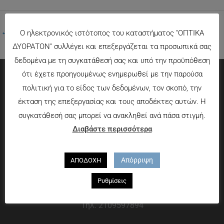
←
Προηγούμενο Πολυμέσα
Ο ηλεκτρονικός ιστότοπος του καταστήματος "ΟΠΤΙΚΑ
ΔΥΟΡΑΤΟΝ" συλλέγει και επεξεργάζεται τα προσωπικά σας
δεδομένα με τη συγκατάθεσή σας και υπό την προϋπόθεση
ότι έχετε προηγουμένως ενημερωθεί με την παρούσα
πολιτική για το είδος των δεδομένων, τον σκοπό, την
Πληροφορίες
έκταση της επεξεργασίας και τους αποδέκτες αυτών. Η
Τρόποι πληρωμής
συγκατάθεσή σας μπορεί να ανακληθεί ανά πάσα στιγμή.
Τρόποι αποστολής
Διαβάστε περισσότερα
Πολιτική επιστροφών
Που θα μας βρείτε
Απόρριψη
ΑΠΟΔΟΧΗ
Ρυθμίσεις
Χαροκόπου 13-15, Αθήνα 176 72
Τηλ. 2109597894