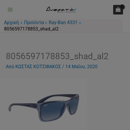
Μετάβαση
στο
περιεχόμενο
Αρχική
Προϊόντα
Ray-Ban 4331
8056597178853_shad_al2
8056597178853_shad_al2
Από
ΚΩΣΤΑΣ ΚΟΤΣΙΦΑΚΟΣ
/
14 Μαΐου, 2020