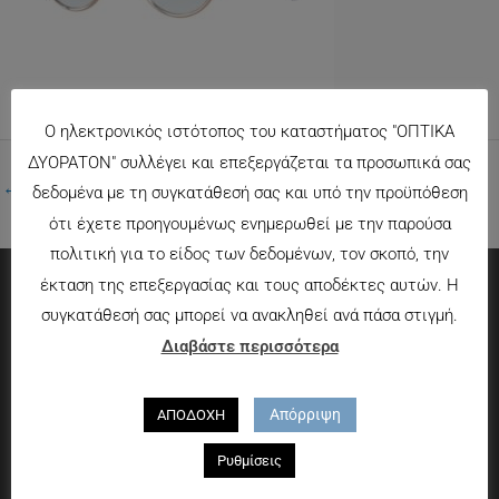
Ο ηλεκτρονικός ιστότοπος του καταστήματος "ΟΠΤΙΚΑ
ΔΥΟΡΑΤΟΝ" συλλέγει και επεξεργάζεται τα προσωπικά σας
←
Προηγούμενο Πολυμέσα
δεδομένα με τη συγκατάθεσή σας και υπό την προϋπόθεση
ότι έχετε προηγουμένως ενημερωθεί με την παρούσα
πολιτική για το είδος των δεδομένων, τον σκοπό, την
έκταση της επεξεργασίας και τους αποδέκτες αυτών. Η
συγκατάθεσή σας μπορεί να ανακληθεί ανά πάσα στιγμή.
Πληροφορίες
Διαβάστε περισσότερα
Τρόποι πληρωμής
Τρόποι αποστολής
Απόρριψη
ΑΠΟΔΟΧΗ
Πολιτική επιστροφών
Ρυθμίσεις
Που θα μας βρείτε