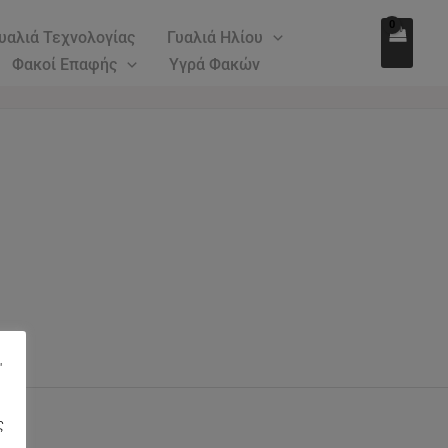
υαλιά Τεχνολογίας
Γυαλιά Ηλίου
Φακοί Επαφής
Υγρά Φακών
"
ς