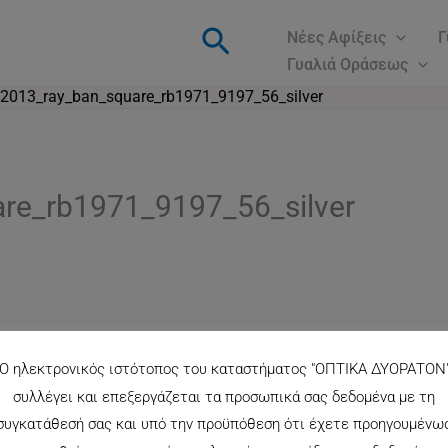
Αναζήτηση
Νέες Αφίξεις
Γ
Γυαλιά Οράσεως
013_ray_ban_square_rb1971_9197_56_silver
re_rb1971_9197_56_silver
Ο ηλεκτρονικός ιστότοπος του καταστήματος "ΟΠΤΙΚΑ ΔΥΟΡΑΤΟΝ
συλλέγει και επεξεργάζεται τα προσωπικά σας δεδομένα με τη
συγκατάθεσή σας και υπό την προϋπόθεση ότι έχετε προηγουμένω