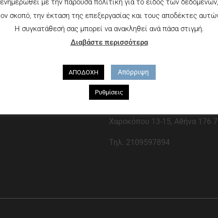
ενημερωθεί με την παρούσα πολιτική για το είδος των δεδομένων
ον σκοπό, την έκταση της επεξεργασίας και τους αποδέκτες αυτώ
Η συγκατάθεσή σας μπορεί να ανακληθεί ανά πάσα στιγμή.
Διαβάστε περισσότερα
Απόρριψη
ΑΠΟΔΟΧΗ
Ρυθμίσεις
Που θα μας βρείτε
Χαροκόπου 13-15, Αθήνα 176 7
Τηλ. 2109597894