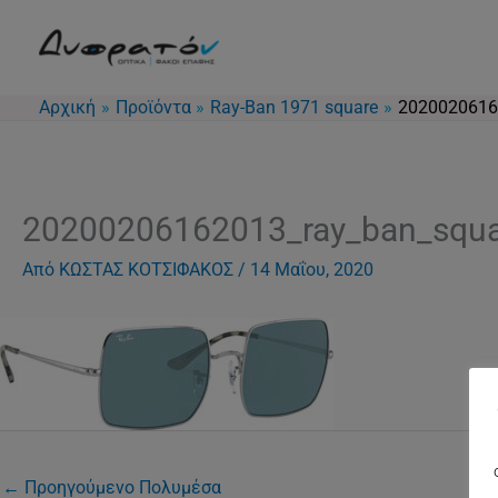
Μετάβαση
στο
περιεχόμενο
Αρχική
Προϊόντα
Ray-Ban 1971 square
20200206162
20200206162013_ray_ban_squa
Από
ΚΩΣΤΑΣ ΚΟΤΣΙΦΑΚΟΣ
/
14 Μαΐου, 2020
←
Προηγούμενο Πολυμέσα