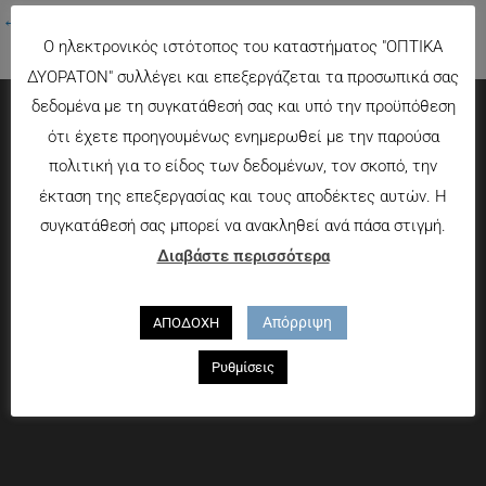
←
Προηγούμενο Πολυμέσα
Ο ηλεκτρονικός ιστότοπος του καταστήματος "ΟΠΤΙΚΑ
ΔΥΟΡΑΤΟΝ" συλλέγει και επεξεργάζεται τα προσωπικά σας
δεδομένα με τη συγκατάθεσή σας και υπό την προϋπόθεση
ότι έχετε προηγουμένως ενημερωθεί με την παρούσα
Πληροφορίες
πολιτική για το είδος των δεδομένων, τον σκοπό, την
έκταση της επεξεργασίας και τους αποδέκτες αυτών. Η
Τρόποι πληρωμής
συγκατάθεσή σας μπορεί να ανακληθεί ανά πάσα στιγμή.
Τρόποι αποστολής
Διαβάστε περισσότερα
Πολιτική επιστροφών
Που θα μας βρείτε
Απόρριψη
ΑΠΟΔΟΧΗ
Χαροκόπου 13-15, Αθήνα 176 72
Ρυθμίσεις
Τηλ. 2109597894