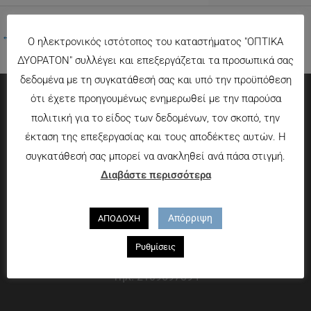
←
Προηγούμενο Πολυμέσα
Ο ηλεκτρονικός ιστότοπος του καταστήματος "ΟΠΤΙΚΑ
ΔΥΟΡΑΤΟΝ" συλλέγει και επεξεργάζεται τα προσωπικά σας
δεδομένα με τη συγκατάθεσή σας και υπό την προϋπόθεση
ότι έχετε προηγουμένως ενημερωθεί με την παρούσα
Πληροφορίες
πολιτική για το είδος των δεδομένων, τον σκοπό, την
έκταση της επεξεργασίας και τους αποδέκτες αυτών. Η
Τρόποι πληρωμής
συγκατάθεσή σας μπορεί να ανακληθεί ανά πάσα στιγμή.
Τρόποι αποστολής
Διαβάστε περισσότερα
Πολιτική επιστροφών
Που θα μας βρείτε
Απόρριψη
ΑΠΟΔΟΧΗ
Χαροκόπου 13-15, Αθήνα 176 72
Ρυθμίσεις
Τηλ. 2109597894