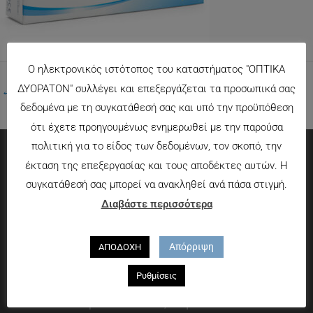
Ο ηλεκτρονικός ιστότοπος του καταστήματος "ΟΠΤΙΚΑ
ΔΥΟΡΑΤΟΝ" συλλέγει και επεξεργάζεται τα προσωπικά σας
←
Προηγούμενο Πολυμέσα
δεδομένα με τη συγκατάθεσή σας και υπό την προϋπόθεση
ότι έχετε προηγουμένως ενημερωθεί με την παρούσα
πολιτική για το είδος των δεδομένων, τον σκοπό, την
έκταση της επεξεργασίας και τους αποδέκτες αυτών. Η
Πληροφορίες
συγκατάθεσή σας μπορεί να ανακληθεί ανά πάσα στιγμή.
Διαβάστε περισσότερα
Τρόποι πληρωμής
Τρόποι αποστολής
Πολιτική επιστροφών
Απόρριψη
ΑΠΟΔΟΧΗ
Που θα μας βρείτε
Ρυθμίσεις
Χαροκόπου 13-15, Αθήνα 176 72