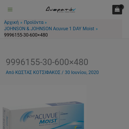
Μετάβαση
στο
περιεχόμενο
Αρχική
Προϊόντα
JOHNSON & JOHNSON Acuvue 1 DAY Moist
9996155-30-600×480
9996155-30-600×480
Από
ΚΩΣΤΑΣ ΚΟΤΣΙΦΑΚΟΣ
/
30 Ιουνίου, 2020