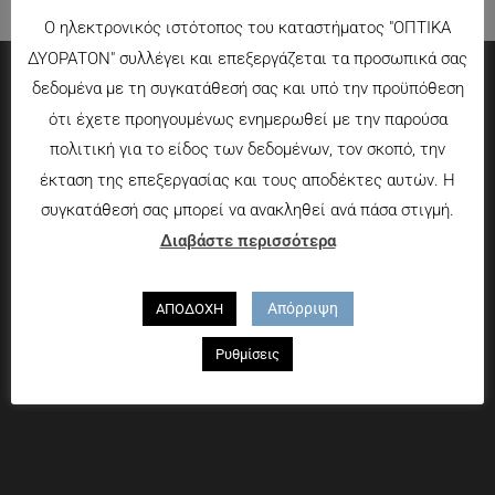
Ο ηλεκτρονικός ιστότοπος του καταστήματος "ΟΠΤΙΚΑ
ΔΥΟΡΑΤΟΝ" συλλέγει και επεξεργάζεται τα προσωπικά σας
δεδομένα με τη συγκατάθεσή σας και υπό την προϋπόθεση
Πληροφορίες
ότι έχετε προηγουμένως ενημερωθεί με την παρούσα
πολιτική για το είδος των δεδομένων, τον σκοπό, την
Τρόποι πληρωμής
έκταση της επεξεργασίας και τους αποδέκτες αυτών. Η
Τρόποι αποστολής
συγκατάθεσή σας μπορεί να ανακληθεί ανά πάσα στιγμή.
Πολιτική επιστροφών
Διαβάστε περισσότερα
Που θα μας βρείτε
Απόρριψη
ΑΠΟΔΟΧΗ
Χαροκόπου 13-15, Αθήνα 176 72
Ρυθμίσεις
Τηλ. 2109597894