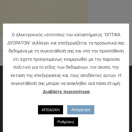
Ο ηλεκτρονικός ιστότοπος του καταστήματος "ΟΠΤΙΚΑ
ΔΥΟΡΑΤΟΝ" συλλέγει και επεξεργάζεται τα προσωπικά σας
←
Προηγούμενο Πολυμέσα
δεδομένα με τη συγκατάθεσή σας και υπό την προϋπόθεση
ότι έχετε προηγουμένως ενημερωθεί με την παρούσα
πολιτική για το είδος των δεδομένων, τον σκοπό, την
έκταση της επεξεργασίας και τους αποδέκτες αυτών. Η
συγκατάθεσή σας μπορεί να ανακληθεί ανά πάσα στιγμή.
Πληροφορίες
Διαβάστε περισσότερα
Τρόποι πληρωμής
Τρόποι αποστολής
Απόρριψη
ΑΠΟΔΟΧΗ
Πολιτική επιστροφών
Ρυθμίσεις
Που θα μας βρείτε