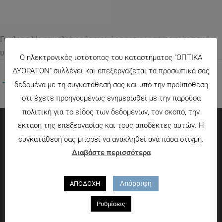
Γυαλια ηλίου γυαλιά οράσεως όρασης οραση φακοί επαφής
υγρο μάτια
Ο ηλεκτρονικός ιστότοπος του καταστήματος "ΟΠΤΙΚΑ
ΔΥΟΡΑΤΟΝ" συλλέγει και επεξεργάζεται τα προσωπικά σας
←
Προηγούμενο Πολυμέσα
δεδομένα με τη συγκατάθεσή σας και υπό την προϋπόθεση
ότι έχετε προηγουμένως ενημερωθεί με την παρούσα
πολιτική για το είδος των δεδομένων, τον σκοπό, την
έκταση της επεξεργασίας και τους αποδέκτες αυτών. Η
Πληροφορίες
συγκατάθεσή σας μπορεί να ανακληθεί ανά πάσα στιγμή.
Διαβάστε περισσότερα
Τρόποι πληρωμής
Τρόποι αποστολής
Απόρριψη
ΑΠΟΔΟΧΗ
Πολιτική επιστροφών
Ρυθμίσεις
Που θα μας βρείτε